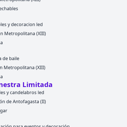
echables
es y decoracion led
n Metropolitana (XIII)
ca
a de baile
n Metropolitana (XIII)
ca
inestra Limitada
les y candelabros led
ón de Antofagasta (II)
ogar
ración para eventos y decoración