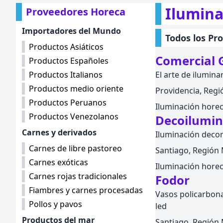
Ilumina
Proveedores Horeca
Importadores del Mundo
Todos los Pr
Productos Asiáticos
Comercial 
Productos Españoles
Productos Italianos
El arte de ilumina
Productos medio oriente
Providencia, Regió
Productos Peruanos
Iluminación hore
Productos Venezolanos
Decoilumi
Carnes y derivados
Iluminación decor
Carnes de libre pastoreo
Santiago, Región M
Carnes exóticas
Iluminación hore
Carnes rojas tradicionales
Fodor
Fiambres y carnes procesadas
Vasos policarbona
Pollos y pavos
led
Productos del mar
Santiago, Región M