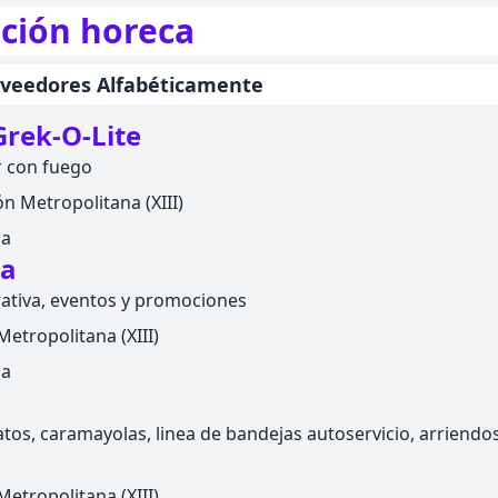
ción horeca
oveedores Alfabéticamente
Grek-O-Lite
r con fuego
n Metropolitana (XIII)
ca
na
ativa, eventos y promociones
etropolitana (XIII)
ca
tos, caramayolas, linea de bandejas autoservicio, arriend
etropolitana (XIII)