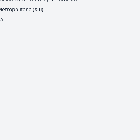
etropolitana (XIII)
ca