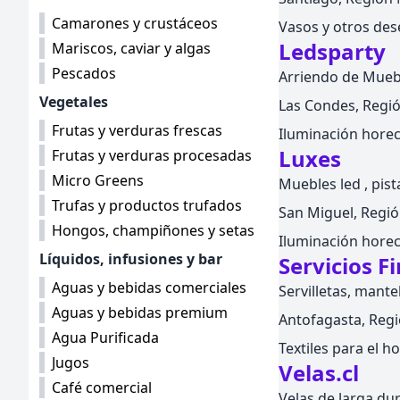
Camarones y crustáceos
Vasos y otros des
Ledsparty
Mariscos, caviar y algas
Pescados
Arriendo de Muebl
Vegetales
Las Condes, Regió
Frutas y verduras frescas
Iluminación hore
Luxes
Frutas y verduras procesadas
Micro Greens
Muebles led , pist
Trufas y productos trufados
San Miguel, Regió
Hongos, champiñones y setas
Iluminación hore
Líquidos, infusiones y bar
Servicios F
Aguas y bebidas comerciales
Servilletas, mante
Aguas y bebidas premium
Antofagasta, Regi
Agua Purificada
Textiles para el h
Jugos
Velas.cl
Café comercial
Velas de larga du