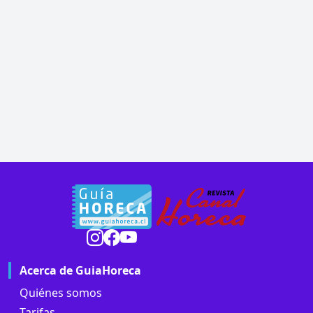
Acerca de GuiaHoreca
Quiénes somos
Tarifas