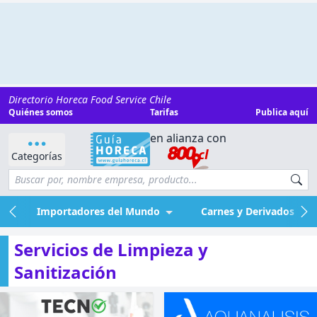
Directorio Horeca Food Service Chile
Quiénes somos
Tarifas
Publica aquí
en alianza con
Categorías
Importadores del Mundo
Carnes y Derivados
Servicios de Limpieza y
Sanitización