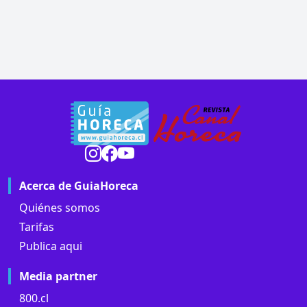
Acerca de GuiaHoreca
Quiénes somos
Tarifas
Publica aqui
Media partner
800.cl