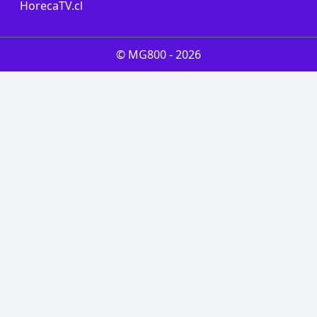
HorecaTV.cl
© MG800 -
2026